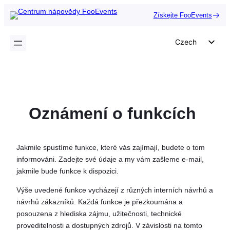
Přeskočit
Získejte FooEvents
na
obsah
Czech
English
German
Dutch
Oznámení o funkcích
Spanish
Italian
Portuguese
Jakmile spustíme funkce, které vás zajímají, budete o tom
informováni. Zadejte své údaje a my vám zašleme e-mail,
French
jakmile bude funkce k dispozici.
Polish
Výše uvedené funkce vycházejí z různých interních návrhů a
Greek
návrhů zákazníků. Každá funkce je přezkoumána a
posouzena z hlediska zájmu, užitečnosti, technické
proveditelnosti a dostupných zdrojů. V závislosti na tomto