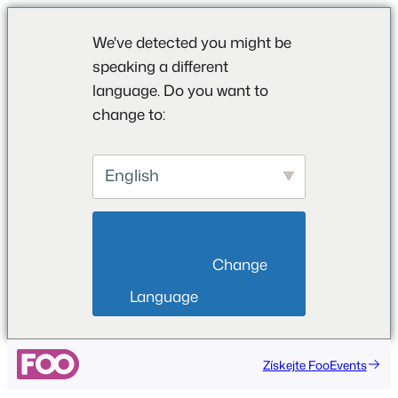
We've detected you might be
speaking a different
language. Do you want to
change to:
English
                        Change 
Language                    
Přeskočit
Získejte FooEvents
na
obsah