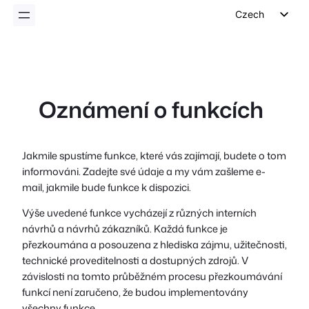
Czech
English
German
Dutch
Oznámení o funkcích
Spanish
Italian
Portuguese
Jakmile spustíme funkce, které vás zajímají, budete o tom
informováni. Zadejte své údaje a my vám zašleme e-
French
mail, jakmile bude funkce k dispozici.
Polish
Výše uvedené funkce vycházejí z různých interních
Greek
návrhů a návrhů zákazníků. Každá funkce je
přezkoumána a posouzena z hlediska zájmu, užitečnosti,
technické proveditelnosti a dostupných zdrojů. V
závislosti na tomto průběžném procesu přezkoumávání
funkcí není zaručeno, že budou implementovány
všechny funkce.