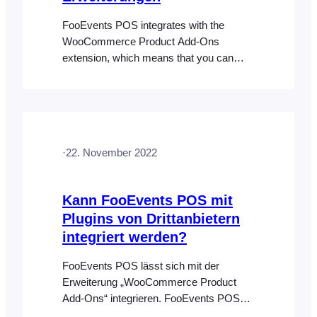
FooEvents POS integrates with the
WooCommerce Product Add-Ons
extension, which means that you can
offer customizable product options
directly in the FooEvents POS interface.
Any product add-on settings you apply in
WooCommerce are available in the
FooEvents POS app, where staff can
·
22. November 2022
select and edit them when adding items
to the cart or completing orders….
Kann FooEvents POS mit
Plugins von Drittanbietern
integriert werden?
FooEvents POS lässt sich mit der
Erweiterung „WooCommerce Product
Add-Ons“ integrieren. FooEvents POS
lässt sich nicht speziell mit anderen