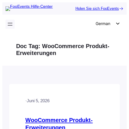
Zum
Holen Sie sich FooEvents
Inhalt
springen
German
English
Dutch
Doc Tag:
WooCommerce Produkt-
Spanish
Erweiterungen
Italian
Portuguese
French
Polish
Czech
·
Juni 5, 2026
Greek
WooCommerce Produkt-
Erweiterungen