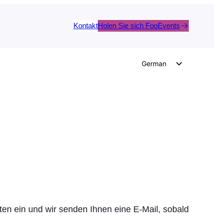
Kontakt
Holen Sie sich FooEvents
German
English
Dutch
Spanish
Italian
Portuguese
French
Polish
Czech
Greek
aten ein und wir senden Ihnen eine E-Mail, sobald