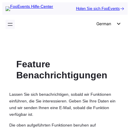
Zum
Holen Sie sich FooEvents
Inhalt
springen
German
English
Dutch
Spanish
Feature
Italian
Portuguese
Benachrichtigungen
French
Polish
Lassen Sie sich benachrichtigen, sobald wir Funktionen
Czech
einführen, die Sie interessieren. Geben Sie Ihre Daten ein
und wir senden Ihnen eine E-Mail, sobald die Funktion
Greek
verfügbar ist.
Die oben aufgeführten Funktionen beruhen auf