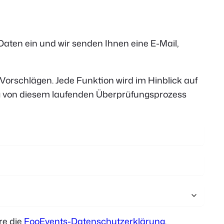
Polish
Czech
 Daten ein und wir senden Ihnen eine E-Mail,
Greek
orschlägen. Jede Funktion wird im Hinblick auf
ig von diesem laufenden Überprüfungsprozess
re die
FooEvents-Datenschutzerklärung
.