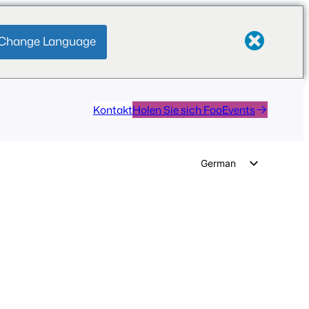
Change Language
Kontakt
Holen Sie sich FooEvents
German
English
Dutch
Spanish
Italian
Portuguese
French