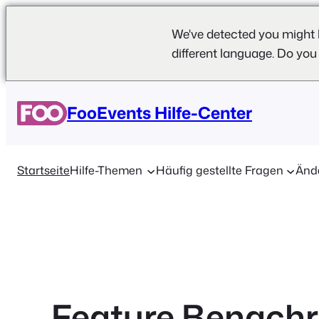
We've detected you might 
different language. Do you
Zum
Inhalt
FooEvents Hilfe-Center
springen
Startseite
Hilfe-Themen
Häufig gestellte Fragen
Änd
Feature Benachr