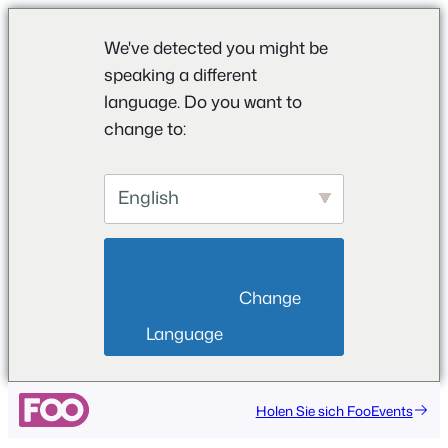
We've detected you might be
speaking a different
language. Do you want to
change to:
English
                        Change 
Language                    
Zum
Holen Sie sich FooEvents
Inhalt
springen