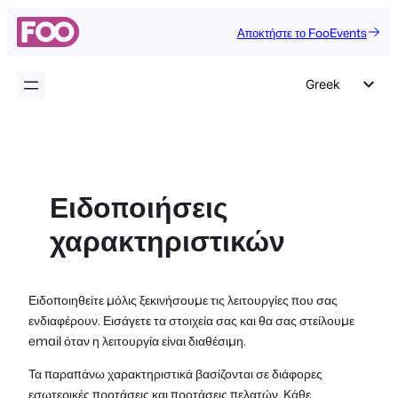
Μετάβαση
Αποκτήστε το FooEvents
στο
περιεχόμενο
Greek
English
German
Dutch
Ειδοποιήσεις
Spanish
χαρακτηριστικών
Italian
Portuguese
French
Ειδοποιηθείτε μόλις ξεκινήσουμε τις λειτουργίες που σας
ενδιαφέρουν. Εισάγετε τα στοιχεία σας και θα σας στείλουμε
Polish
email όταν η λειτουργία είναι διαθέσιμη.
Czech
Τα παραπάνω χαρακτηριστικά βασίζονται σε διάφορες
εσωτερικές προτάσεις και προτάσεις πελατών. Κάθε