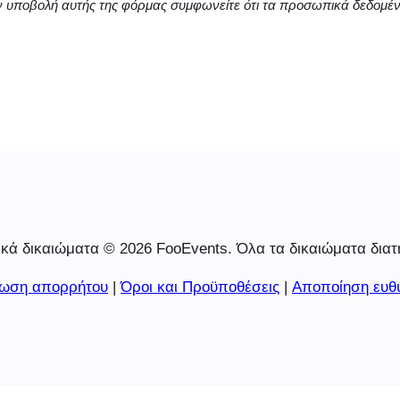
ν υποβολή αυτής της φόρμας συμφωνείτε ότι τα προσωπικά δεδομέ
κά δικαιώματα © 2026 FooEvents. Όλα τα δικαιώματα διατ
ωση απορρήτου
|
Όροι και Προϋποθέσεις
|
Αποποίηση ευθ