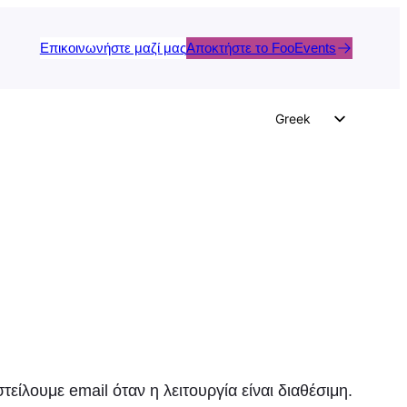
Επικοινωνήστε μαζί μας
Αποκτήστε το FooEvents
Greek
English
German
Dutch
Spanish
Italian
Portuguese
French
Polish
Czech
τείλουμε email όταν η λειτουργία είναι διαθέσιμη.