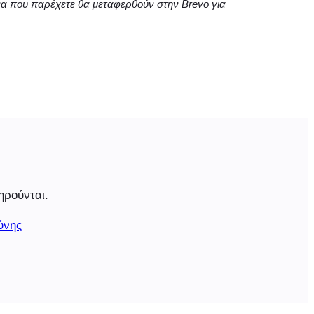
να που παρέχετε θα μεταφερθούν στην Brevo για
ηρούνται.
ύνης