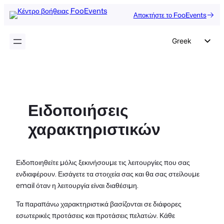
Μετάβαση
Αποκτήστε το FooEvents
στο
περιεχόμενο
Greek
English
German
Dutch
Ειδοποιήσεις
Spanish
χαρακτηριστικών
Italian
Portuguese
French
Ειδοποιηθείτε μόλις ξεκινήσουμε τις λειτουργίες που σας
ενδιαφέρουν. Εισάγετε τα στοιχεία σας και θα σας στείλουμε
Polish
email όταν η λειτουργία είναι διαθέσιμη.
Czech
Τα παραπάνω χαρακτηριστικά βασίζονται σε διάφορες
εσωτερικές προτάσεις και προτάσεις πελατών. Κάθε