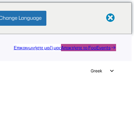
Change Language
Επικοινωνήστε μαζί μας
Αποκτήστε το FooEvents
Greek
English
German
Dutch
Spanish
Italian
Portuguese