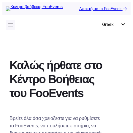
Μετάβαση
Αποκτήστε το FooEvents
στο
περιεχόμενο
Greek
English
German
Dutch
Καλώς ήρθατε στο
Spanish
Italian
Κέντρο Βοήθειας
Portuguese
του FooEvents
French
Polish
Czech
Βρείτε όλα όσα χρειάζεστε για να ρυθμίσετε
το FooEvents, να πουλήσετε εισιτήρια, να