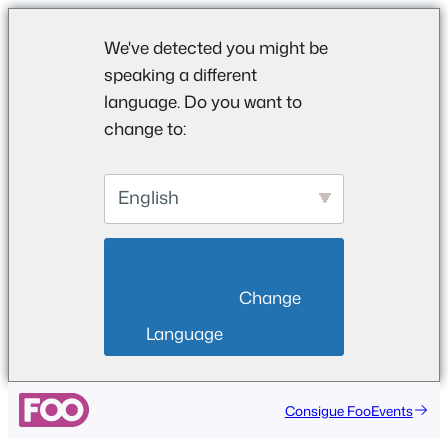
We've detected you might be
speaking a different
language. Do you want to
change to:
English
                        Change 
Language                    
Saltar
Consigue FooEvents
al
contenido