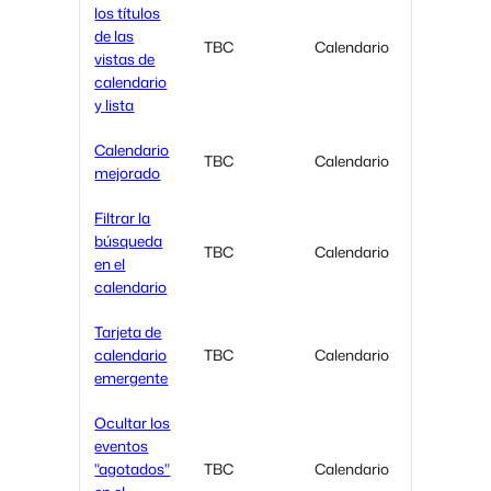
los títulos
de las
TBC
Calendario
vistas de
calendario
y lista
Calendario
TBC
Calendario
mejorado
Filtrar la
búsqueda
TBC
Calendario
en el
calendario
Tarjeta de
calendario
TBC
Calendario
emergente
Ocultar los
eventos
"agotados"
TBC
Calendario