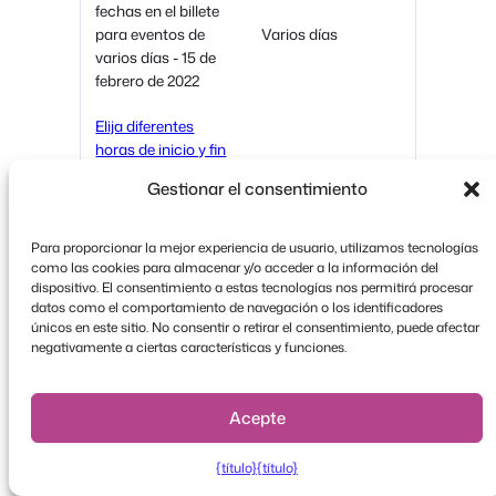
fechas en el billete
para eventos de
Varios días
varios días - 15 de
febrero de 2022
Elija diferentes
horas de inicio y fin
para cada día de
Varios días
Gestionar el consentimiento
los eventos de
varios días - 15 de
febrero de 2022
Para proporcionar la mejor experiencia de usuario, utilizamos tecnologías
como las cookies para almacenar y/o acceder a la información del
Enviar tickets a
dispositivo. El consentimiento a estas tecnologías nos permitirá procesar
datos como el comportamiento de navegación o los identificadores
direcciones de
únicos en este sitio. No consentir o retirar el consentimiento, puede afectar
correo electrónico
negativamente a ciertas características y funciones.
personalizadas en
FooEvents
lugar de sólo al
administrador del
Acepte
sitio
{título}
{título}
Mostrar la fecha y
la franja horaria de