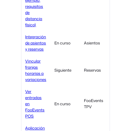
ejemplo,
requisitos
de
distancia
física)
Integración
de asientos
En curso
Asientos
y reservas
Vincular
franjas
Siguiente
Reservas
horarias a
variaciones
Ver
entradas
FooEvents
en
En curso
TPV
FooEvents
POS
Aplicación