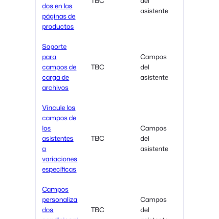
TBC
del
dos en las
asistente
páginas de
productos
Soporte
para
Campos
campos de
TBC
del
carga de
asistente
archivos
Vincule los
campos de
los
Campos
asistentes
TBC
del
a
asistente
variaciones
específicas
Campos
personaliza
Campos
dos
TBC
del