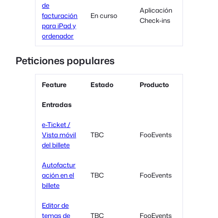
de
Aplicación
facturación
En curso
Check-ins
para iPad y
ordenador
Peticiones populares
Feature
Estado
Producto
Entradas
e-Ticket /
Vista móvil
TBC
FooEvents
del billete
Autofactur
ación en el
TBC
FooEvents
billete
Editor de
temas de
TBC
FooEvents