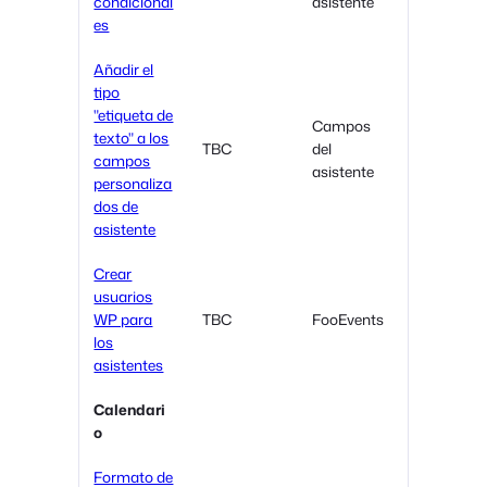
condicional
asistente
es
Añadir el
tipo
"etiqueta de
Campos
texto" a los
TBC
del
campos
asistente
personaliza
dos de
asistente
Crear
usuarios
WP para
TBC
FooEvents
los
asistentes
Calendari
o
Formato de