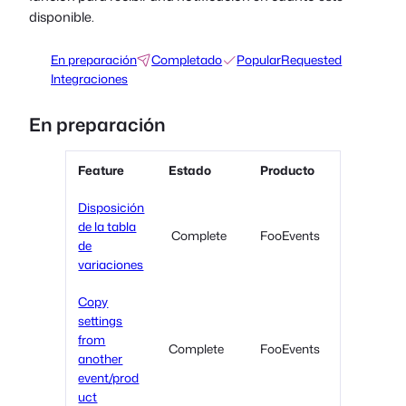
disponible.
En preparación
Completado
Popular
Requested
Integraciones
En preparación
Feature
Estado
Producto
Disposición
de la tabla
Complete
FooEvents
de
variaciones
Copy
settings
from
Complete
FooEvents
another
event/prod
uct