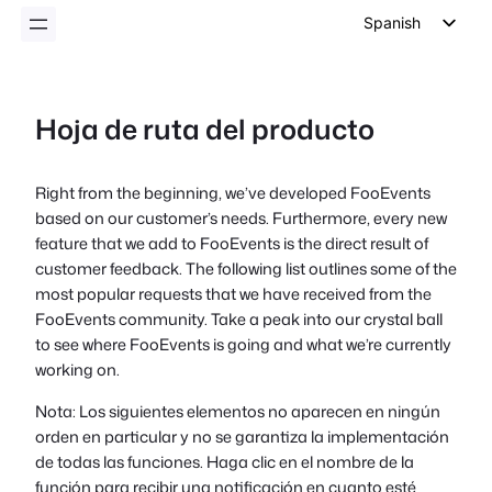
Spanish
English
German
Hoja de ruta del producto
Dutch
Italian
Right from the beginning, we’ve developed FooEvents
Portuguese
based on our customer’s needs. Furthermore, every new
French
feature that we add to FooEvents is the direct result of
customer feedback. The following list outlines some of the
Polish
most popular requests that we have received from the
Czech
FooEvents community. Take a peak into our crystal ball
to see where FooEvents is going and what we’re currently
Greek
working on.
Nota: Los siguientes elementos no aparecen en ningún
orden en particular y no se garantiza la implementación
de todas las funciones. Haga clic en el nombre de la
función para recibir una notificación en cuanto esté