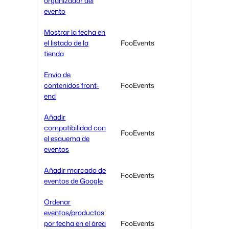
organizador del
evento
Mostrar la fecha en
el listado de la
FooEvents
tienda
Envío de
contenidos front-
FooEvents
end
Añadir
compatibilidad con
FooEvents
el esquema de
eventos
Añadir marcado de
FooEvents
eventos de Google
Ordenar
eventos/productos
por fecha en el área
FooEvents