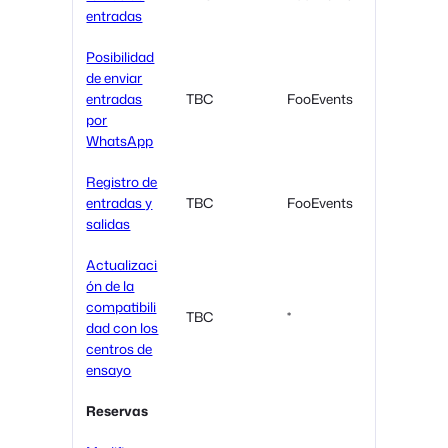
entradas
Posibilidad
de enviar
entradas
TBC
FooEvents
por
WhatsApp
Registro de
entradas y
TBC
FooEvents
salidas
Actualizaci
ón de la
compatibili
TBC
*
dad con los
centros de
ensayo
Reservas