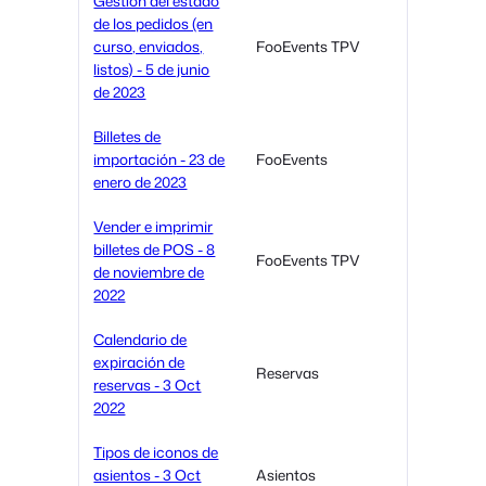
Gestión del estado
de los pedidos (en
curso, enviados,
FooEvents TPV
listos) - 5 de junio
de 2023
Billetes de
importación - 23 de
FooEvents
enero de 2023
Vender e imprimir
billetes de POS - 8
FooEvents TPV
de noviembre de
2022
Calendario de
expiración de
Reservas
reservas - 3 Oct
2022
Tipos de iconos de
asientos - 3 Oct
Asientos