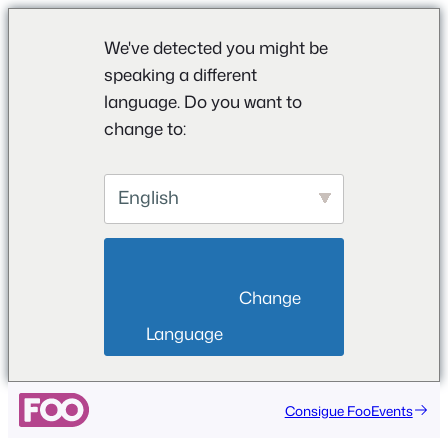
We've detected you might be
speaking a different
language. Do you want to
change to:
English
                        Change 
Language                    
Saltar
Consigue FooEvents
al
contenido