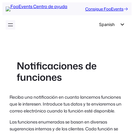
Saltar
Consigue FooEvents
al
contenido
Spanish
English
German
Dutch
Notificaciones de
Italian
funciones
Portuguese
French
Polish
Reciba una notificación en cuanto lancemos funciones
que le interesen. Introduce tus datos y te enviaremos un
Czech
correo electrónico cuando la función esté disponible.
Greek
Las funciones enumeradas se basan en diversas
sugerencias internas y de los clientes. Cada función se