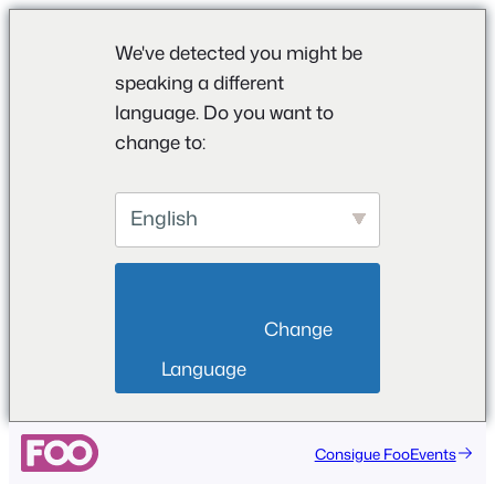
We've detected you might be
speaking a different
language. Do you want to
change to:
English
                        Change 
Language                    
Saltar
Consigue FooEvents
al
contenido