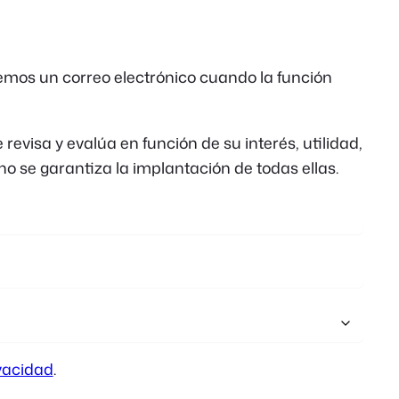
Polish
Czech
remos un correo electrónico cuando la función
Greek
evisa y evalúa en función de su interés, utilidad,
no se garantiza la implantación de todas ellas.
vacidad
.