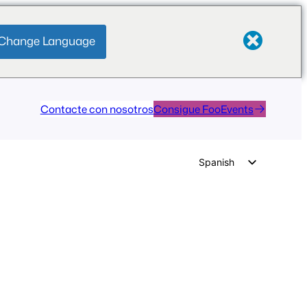
Change Language
Contacte con nosotros
Consigue FooEvents
Spanish
English
German
Dutch
Italian
Portuguese
French