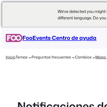
We've detected you might 
different language. Do you
Saltar
al
FooEvents Centro de ayuda
contenido
Inicio
Temas
Preguntas frecuentes
Cambios
Mapa 
Notificaciones d