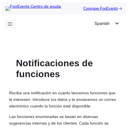
Saltar
Consigue FooEvents
al
contenido
Spanish
English
German
Dutch
Notificaciones de
Italian
Portuguese
funciones
French
Polish
Reciba una notificación en cuanto lancemos funciones que
Czech
le interesen. Introduce tus datos y te enviaremos un correo
electrónico cuando la función esté disponible.
Greek
Las funciones enumeradas se basan en diversas
sugerencias internas y de los clientes. Cada función se