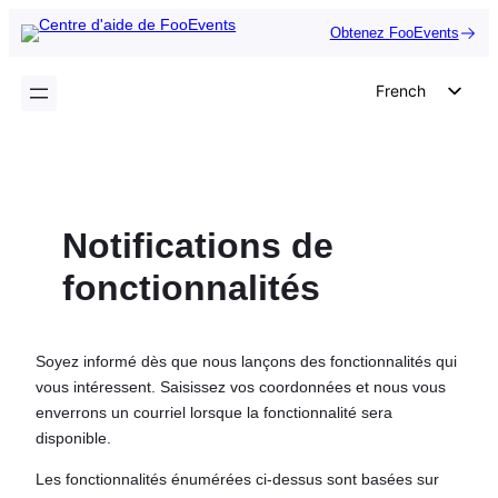
Aller
Obtenez FooEvents
au
contenu
French
English
German
Dutch
Notifications de
Spanish
Italian
fonctionnalités
Portuguese
Polish
Soyez informé dès que nous lançons des fonctionnalités qui
Czech
vous intéressent. Saisissez vos coordonnées et nous vous
enverrons un courriel lorsque la fonctionnalité sera
Greek
disponible.
Les fonctionnalités énumérées ci-dessus sont basées sur