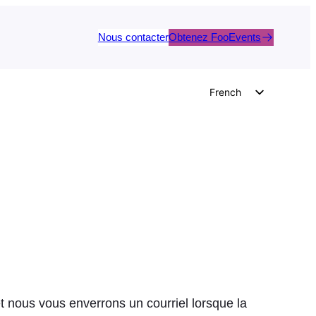
Nous contacter
Obtenez FooEvents
French
English
German
Dutch
Spanish
Italian
Portuguese
Polish
Czech
Greek
 nous vous enverrons un courriel lorsque la