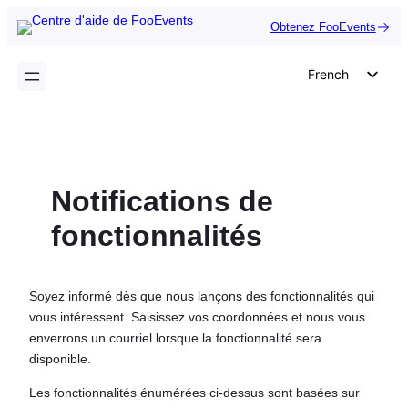
Aller
Obtenez FooEvents
au
contenu
French
English
German
Dutch
Notifications de
Spanish
Italian
fonctionnalités
Portuguese
Polish
Soyez informé dès que nous lançons des fonctionnalités qui
Czech
vous intéressent. Saisissez vos coordonnées et nous vous
enverrons un courriel lorsque la fonctionnalité sera
Greek
disponible.
Les fonctionnalités énumérées ci-dessus sont basées sur