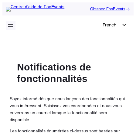
Aller
Obtenez FooEvents
au
contenu
French
English
German
Dutch
Notifications de
Spanish
Italian
fonctionnalités
Portuguese
Polish
Soyez informé dès que nous lançons des fonctionnalités qui
Czech
vous intéressent. Saisissez vos coordonnées et nous vous
enverrons un courriel lorsque la fonctionnalité sera
Greek
disponible.
Les fonctionnalités énumérées ci-dessus sont basées sur