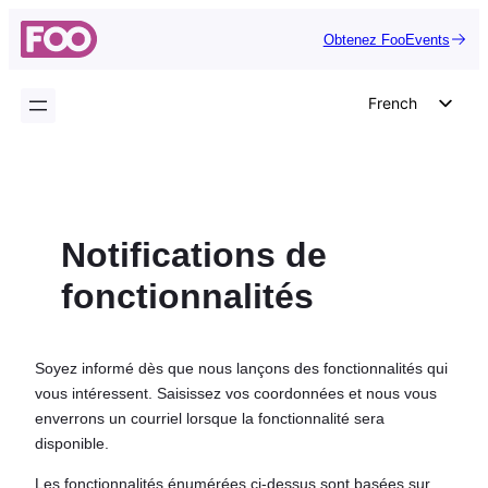
Aller
Obtenez FooEvents
au
contenu
French
English
German
Dutch
Notifications de
Spanish
Italian
fonctionnalités
Portuguese
Polish
Soyez informé dès que nous lançons des fonctionnalités qui
Czech
vous intéressent. Saisissez vos coordonnées et nous vous
enverrons un courriel lorsque la fonctionnalité sera
Greek
disponible.
Les fonctionnalités énumérées ci-dessus sont basées sur