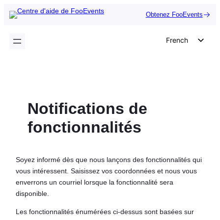
Aller
Obtenez FooEvents
au
contenu
French
English
German
Dutch
Notifications de
Spanish
Italian
fonctionnalités
Portuguese
Polish
Soyez informé dès que nous lançons des fonctionnalités qui
Czech
vous intéressent. Saisissez vos coordonnées et nous vous
enverrons un courriel lorsque la fonctionnalité sera
Greek
disponible.
Les fonctionnalités énumérées ci-dessus sont basées sur