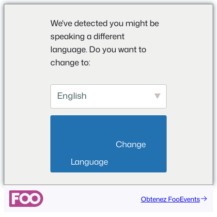
We've detected you might be
speaking a different
language. Do you want to
change to:
English
                        Change 
Language                    
Aller
Obtenez FooEvents
au
contenu