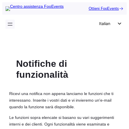
Vai
Ottieni FooEvents
al
contenuto
Italian
English
German
Dutch
Notifiche di
Spanish
Portuguese
funzionalità
French
Polish
Ricevi una notifica non appena lanciamo le funzioni che ti
Czech
interessano. Inserite i vostri dati e vi invieremo un'e-mail
quando la funzione sarà disponibile.
Greek
Le funzioni sopra elencate si basano su vari suggerimenti
interni e dei clienti. Ogni funzionalità viene esaminata e