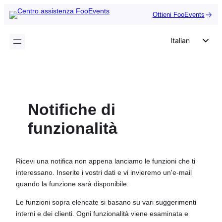
Vai
Ottieni FooEvents
al
contenuto
Italian
English
German
Dutch
Notifiche di
Spanish
Portuguese
funzionalità
French
Polish
Ricevi una notifica non appena lanciamo le funzioni che ti
Czech
interessano. Inserite i vostri dati e vi invieremo un'e-mail
quando la funzione sarà disponibile.
Greek
Le funzioni sopra elencate si basano su vari suggerimenti
interni e dei clienti. Ogni funzionalità viene esaminata e