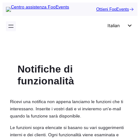
Vai
Ottieni FooEvents
al
contenuto
Italian
English
German
Dutch
Notifiche di
Spanish
Portuguese
funzionalità
French
Polish
Ricevi una notifica non appena lanciamo le funzioni che ti
Czech
interessano. Inserite i vostri dati e vi invieremo un'e-mail
quando la funzione sarà disponibile.
Greek
Le funzioni sopra elencate si basano su vari suggerimenti
interni e dei clienti. Ogni funzionalità viene esaminata e