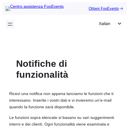
Vai
Ottieni FooEvents
al
contenuto
Italian
English
German
Dutch
Notifiche di
Spanish
Portuguese
funzionalità
French
Polish
Ricevi una notifica non appena lanciamo le funzioni che ti
Czech
interessano. Inserite i vostri dati e vi invieremo un'e-mail
quando la funzione sarà disponibile.
Greek
Le funzioni sopra elencate si basano su vari suggerimenti
interni e dei clienti. Ogni funzionalità viene esaminata e