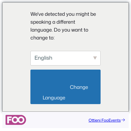
We've detected you might be
speaking a different
language. Do you want to
change to:
English
                        Change 
Language                    
Vai
Ottieni FooEvents
al
contenuto