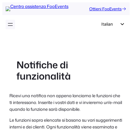
Vai
Ottieni FooEvents
al
contenuto
Italian
English
German
Dutch
Notifiche di
Spanish
funzionalità
Portuguese
French
Polish
Ricevi una notifica non appena lanciamo le funzioni che
ti interessano. Inserite i vostri dati e vi invieremo un'e-mail
Czech
quando la funzione sarà disponibile.
Greek
Le funzioni sopra elencate si basano su vari suggerimenti
interni e dei clienti. Ogni funzionalità viene esaminata e