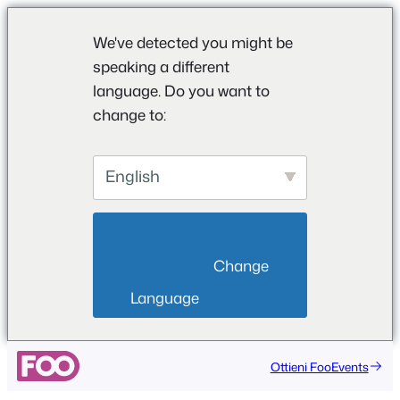
We've detected you might be
speaking a different
language. Do you want to
change to:
English
                        Change 
Language                    
Vai
Ottieni FooEvents
al
contenuto