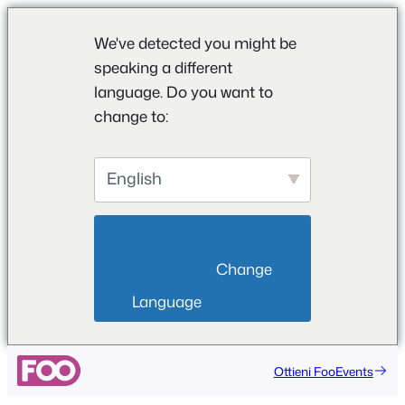
We've detected you might be
speaking a different
language. Do you want to
change to:
English
                        Change 
Language                    
Vai
Ottieni FooEvents
al
contenuto