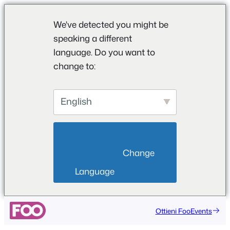
We've detected you might be
speaking a different
language. Do you want to
change to:
English
                        Change 
Language                    
Vai
Ottieni FooEvents
al
contenuto