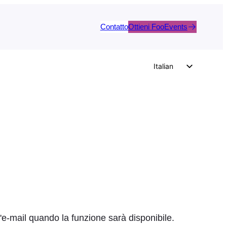
Contatto
Ottieni FooEvents
Italian
English
German
Dutch
Spanish
Portuguese
French
Polish
Czech
Greek
n'e-mail quando la funzione sarà disponibile.