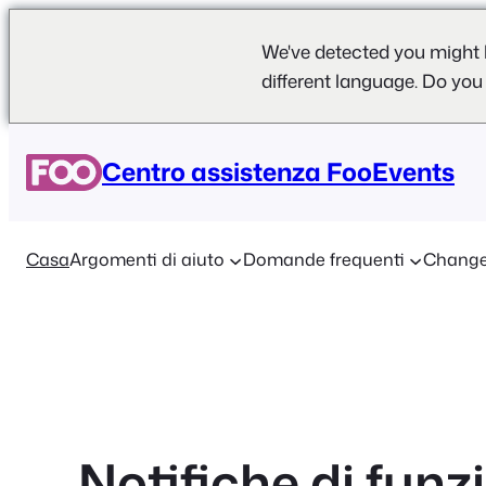
We've detected you might 
different language. Do you
Vai
al
Centro assistenza FooEvents
contenuto
Casa
Argomenti di aiuto
Domande frequenti
Change
Notifiche di funz