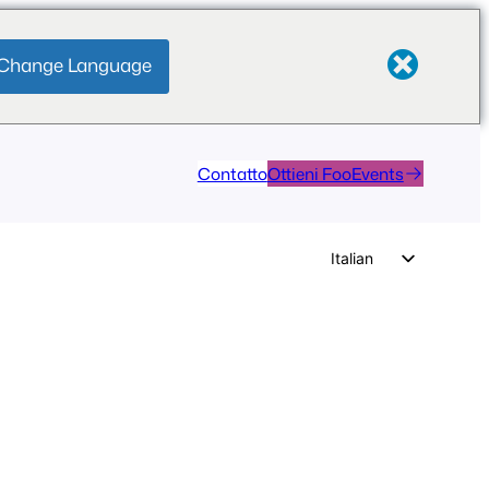
Change Language
Contatto
Ottieni FooEvents
Italian
English
German
Dutch
Spanish
Portuguese
French