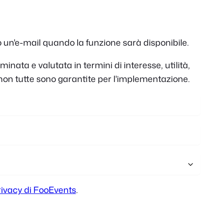
Polish
Czech
mo un'e-mail quando la funzione sarà disponibile.
Greek
inata e valutata in termini di interesse, utilità,
à, non tutte sono garantite per l'implementazione.
rivacy di FooEvents
.