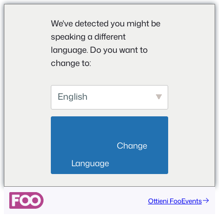
We've detected you might be
speaking a different
language. Do you want to
change to:
English
                        Change 
Language                    
Vai
Ottieni FooEvents
al
contenuto