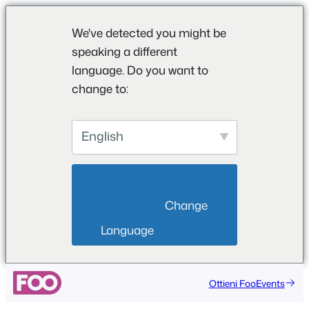
We've detected you might be
speaking a different
language. Do you want to
change to:
English
                        Change 
Language                    
Vai
Ottieni FooEvents
al
contenuto