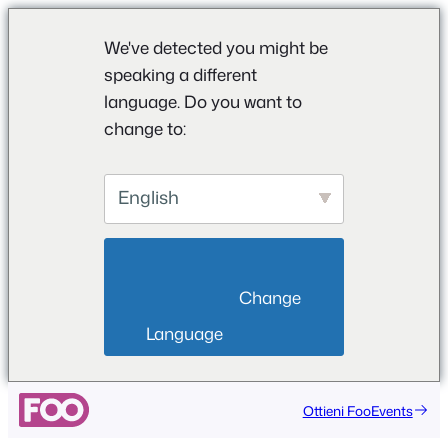
We've detected you might be
speaking a different
language. Do you want to
change to:
English
                        Change 
Language                    
Vai
Ottieni FooEvents
al
contenuto