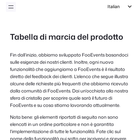
Italian
English
German
Tabella di marcia del prodotto
Dutch
Spanish
Fin dall’inizio, abbiamo sviluppato FooEvents basandoci
Portuguese
sulle esigenze dei nostri clienti. Inoltre, ogni nuova
French
funzionalità che aggiungiamo a FooEvents è il risultato
diretto del feedback dei clienti. L’elenco che segue illustra
Polish
alcune delle richieste più frequenti che abbiamo ricevuto
Czech
dalla comunità di FooEvents. Dai un’occhiata alla nostra
sfera di cristallo per scoprire quale sarà il futuro di
Greek
FooEvents e su cosa stiamo lavorando attualmente.
Nota bene: gli elementi riportati di seguito non sono
elencati in un ordine particolare e non è garantita
l'implementazione di tutte le funzionalità. Fate clic sul
nome della funzionalità qui sotto per iscrivervi e ricevere