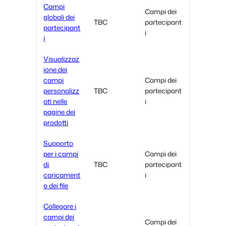
Campi
Campi dei
globali dei
TBC
partecipant
partecipant
i
i
Visualizzaz
ione dei
campi
Campi dei
personalizz
TBC
partecipant
ati nelle
i
pagine dei
prodotti
Supporto
per i campi
Campi dei
di
TBC
partecipant
caricament
i
o dei file
Collegare i
campi dei
Campi dei