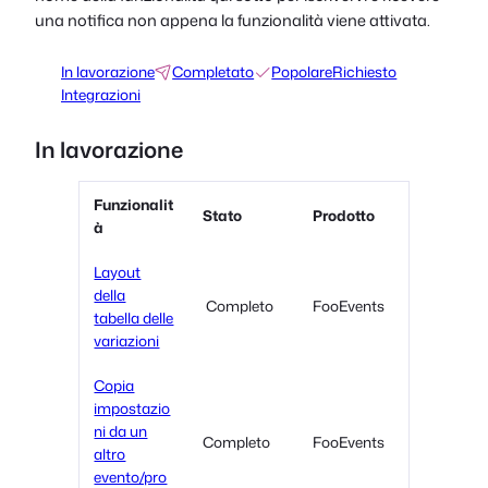
una notifica non appena la funzionalità viene attivata.
In lavorazione
Completato
Popolare
Richiesto
Integrazioni
In lavorazione
Funzionalit
Stato
Prodotto
à
Layout
della
Completo
FooEvents
tabella delle
variazioni
Copia
impostazio
ni da un
Completo
FooEvents
altro
evento/pro