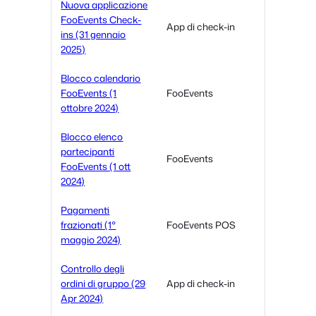
Nuova applicazione
FooEvents Check-
App di check-in
ins (31 gennaio
2025)
Blocco calendario
FooEvents (1
FooEvents
ottobre 2024)
Blocco elenco
partecipanti
FooEvents
FooEvents (1 ott
2024)
Pagamenti
frazionati (1°
FooEvents POS
maggio 2024)
Controllo degli
ordini di gruppo (29
App di check-in
Apr 2024)