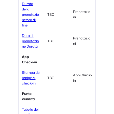
Durata
della
Prenotazio
prenotazio
TBC
ni
ne/ora di
fine
Data di
Prenotazio
prenotazio
TBC
ni
ne Durata
App
Check-in
Stampa del
App Check-
badge al
TBC
in
check-in
Punto
vendita
Tabella dei