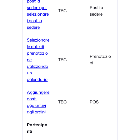
posti a
sedere per
Posti a
TBC
selezionare
sedere
i posti a
sedere
Selezionare
le date di
prenotazio
Prenotazio
ne
TBC
ni
utilizzando
un
calendario
Aggiungere
costi
TBC
POS
aggiuntivi
agli ordini
Partecipa
nti