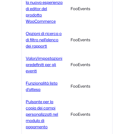
la nuova esperienza
di editor del
FooEvents
prodotto
WooCommerce
Opzioni di ricerca o
di filtro nell'elenco
FooEvents
dei rapporti
Valori/impostazioni
predefiniti per gli
FooEvents
eventi
Funzionalità lista
FooEvents
d'attesa
Pulsante per la
copia dei campi
personalizzati nel
FooEvents
modulo di
pagamento