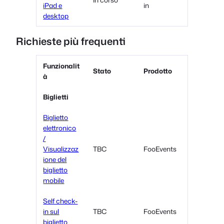
iPad e
in
desktop
Richieste più frequenti
Funzionalit
Stato
Prodotto
à
Biglietti
Biglietto
elettronico
/
Visualizzaz
TBC
FooEvents
ione del
biglietto
mobile
Self check-
in sul
TBC
FooEvents
biglietto