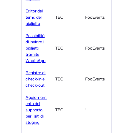
Editor del
tema del
TBC
FooEvents
biglietto
Possibilità
di inviare i
biglietti
TBC
FooEvents
tramite
WhatsApp
Registro di
check-in e
TBC
FooEvents
check-out
Aggiornam
ento del
supporto
TBC
*
per i siti di
staging