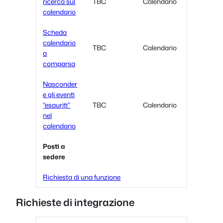
ricerca sul
TBC
Calendario
calendario
Scheda
calendario
TBC
Calendario
a
comparsa
Nasconder
e gli eventi
"esauriti"
TBC
Calendario
nel
calendario
Posti a
sedere
Richiesta di una funzione
Richieste di integrazione