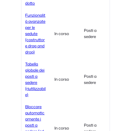
dotto
Funzionalit
à avanzate
per le
Posti a
sedute
In corso
sedere
(costruttor
e drag and
drop)
Tabella
globale dei
posti a
Posti a
In corso
sedere
sedere
(riutilizzabil
e)
Bloccare
automatic
amente i
posti a
Posti a
In corso