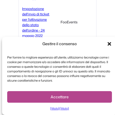
Impostazione
dell'invio di ticket
per l'attivazione
FooEvents
dello stato
dell'ordine - 24
maggio 2022
Gestire il consenso
Integrazione con
Mailchimp - 14
FooEvents
marzo 2022
Per fornire la migliore esperienza all'utente, utilizziamo tecnologie come i
cookie per memorizzare e/o accedere alle informazioni del dispositivo. Il
consenso a queste tecnologie ci consentirà di elaborare dati quali il
Possibilità di
comportamento di navigazione o gli ID univoci su questo sito. Il mancato
effettuare il check-
consenso o la revoca del consenso possono influire negativamente su
in solo dei biglietti
App Check-in
alcune caratteristiche e funzioni.
che si svolgono in
quel giorno - 7
marzo 2022
Accettare
Mostra tutte le date
{titolo}
{titolo}
sul biglietto per
Multi-giornaliero