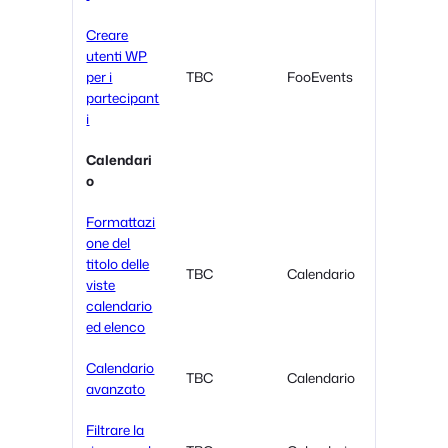
Creare
utenti WP
per i
TBC
FooEvents
partecipant
i
Calendari
o
Formattazi
one del
titolo delle
TBC
Calendario
viste
calendario
ed elenco
Calendario
TBC
Calendario
avanzato
Filtrare la