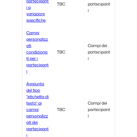
partecipant
TBC
partecipant
i a
i
variazioni
specifiche
Campi
personalizz
ati
Campi dei
condiziona
TBC
partecipant
ti per i
i
partecipant
i
Aggiunta
del tipo
"etichetta di
testo" ai
Campi dei
campi
TBC
partecipant
personalizz
i
ati dei
partecipant
i