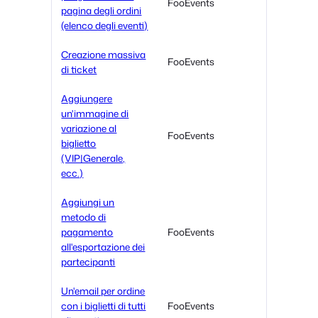
FooEvents
pagina degli ordini
(elenco degli eventi)
Creazione massiva
FooEvents
di ticket
Aggiungere
un'immagine di
variazione al
FooEvents
biglietto
(VIP|Generale,
ecc.)
Aggiungi un
metodo di
pagamento
FooEvents
all'esportazione dei
partecipanti
Un'email per ordine
con i biglietti di tutti
FooEvents