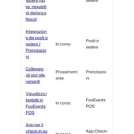
sedere (ad
sedere
es. requisiti
di distanza
fisica)
Integrazion
e dei posti a
Posti a
sedere /
In corso
sedere
Prenotazio
ni
Collegare
Prossimam
Prenotazio
gli slot alle
ente
ni
varianti
Visualizza i
biglietti in
FooEvents
In corso
FooEvents
POS
POS
App per il
check-in su
App Check-
In corso