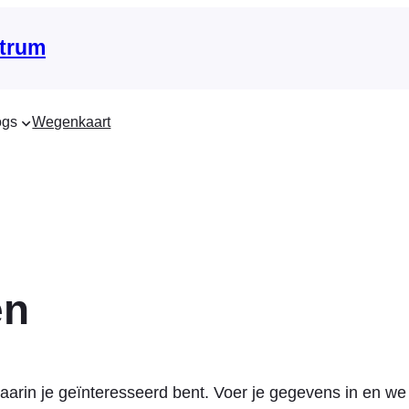
trum
ogs
Wegenkaart
en
arin je geïnteresseerd bent. Voer je gegevens in en we 