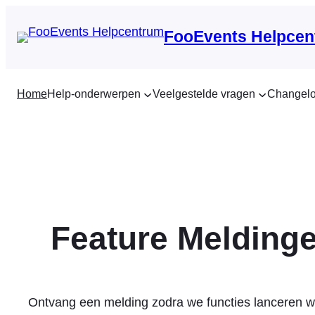
Ga
naar
FooEvents Helpcen
de
inhoud
Home
Help-onderwerpen
Veelgestelde vragen
Changel
Feature Melding
Ontvang een melding zodra we functies lanceren wa