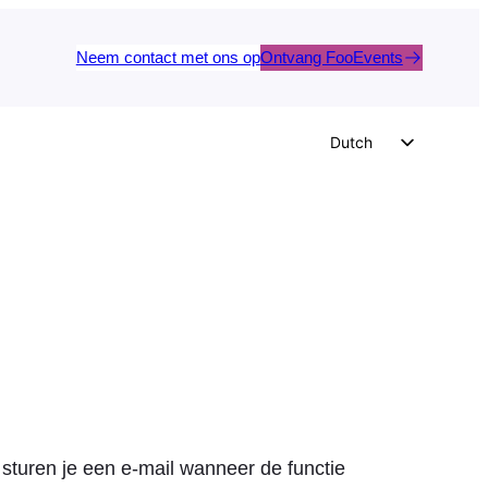
Neem contact met ons op
Ontvang FooEvents
Dutch
English
German
Spanish
Italian
Portuguese
French
Polish
Czech
Greek
sturen je een e-mail wanneer de functie