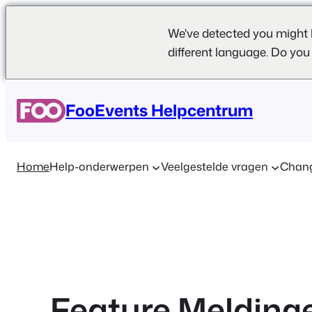
We've detected you might 
different language. Do you
Ga
naar
FooEvents Helpcentrum
de
inhoud
Home
Help-onderwerpen
Veelgestelde vragen
Chan
Feature Melding