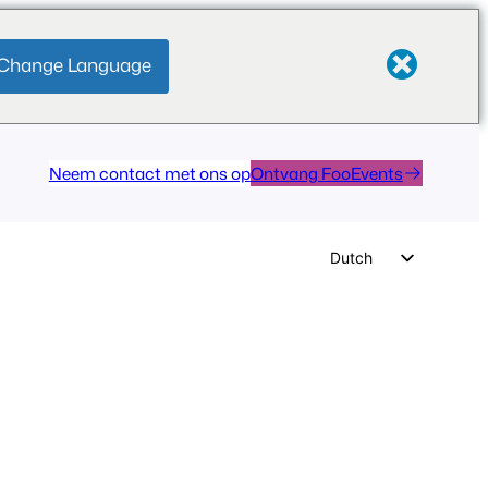
Change Language
Neem contact met ons op
Ontvang FooEvents
Dutch
English
German
Spanish
Italian
Portuguese
French