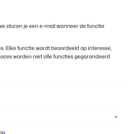
Polish
Czech
we sturen je een e-mail wanneer de functie
Greek
. Elke functie wordt beoordeeld op interesse,
oces worden niet alle functies gegarandeerd
ng
.