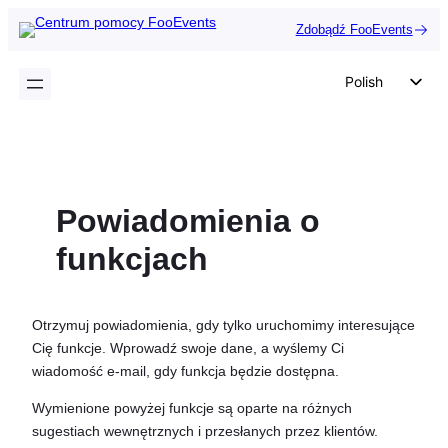
Przejdź
Zdobądź FooEvents
do
treści
Polish
English
German
Dutch
Powiadomienia o
Spanish
Italian
funkcjach
Portuguese
French
Otrzymuj powiadomienia, gdy tylko uruchomimy interesujące
Czech
Cię funkcje. Wprowadź swoje dane, a wyślemy Ci
wiadomość e-mail, gdy funkcja będzie dostępna.
Greek
Wymienione powyżej funkcje są oparte na różnych
sugestiach wewnętrznych i przesłanych przez klientów.