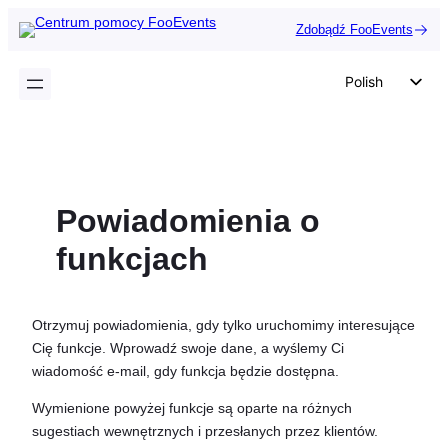
Przejdź
Zdobądź FooEvents
do
treści
Polish
English
German
Dutch
Powiadomienia o
Spanish
Italian
funkcjach
Portuguese
French
Otrzymuj powiadomienia, gdy tylko uruchomimy interesujące
Czech
Cię funkcje. Wprowadź swoje dane, a wyślemy Ci
wiadomość e-mail, gdy funkcja będzie dostępna.
Greek
Wymienione powyżej funkcje są oparte na różnych
sugestiach wewnętrznych i przesłanych przez klientów.