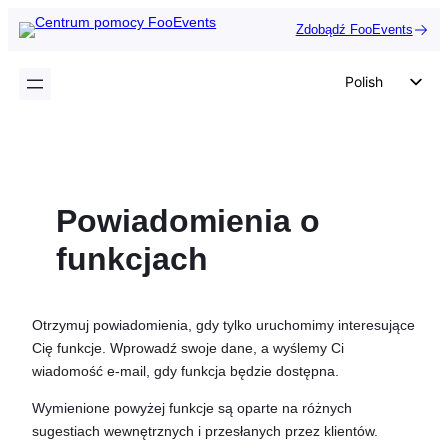
Przejdź
Zdobądź FooEvents
do
treści
Polish
English
German
Dutch
Powiadomienia o
Spanish
Italian
funkcjach
Portuguese
French
Otrzymuj powiadomienia, gdy tylko uruchomimy interesujące
Czech
Cię funkcje. Wprowadź swoje dane, a wyślemy Ci
wiadomość e-mail, gdy funkcja będzie dostępna.
Greek
Wymienione powyżej funkcje są oparte na różnych
sugestiach wewnętrznych i przesłanych przez klientów.