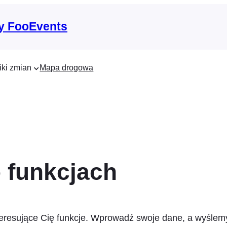
y FooEvents
iki zmian
Mapa drogowa
 funkcjach
eresujące Cię funkcje. Wprowadź swoje dane, a wyślemy