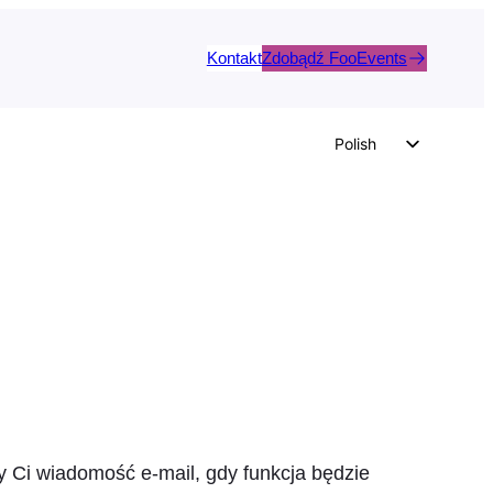
Kontakt
Zdobądź FooEvents
Polish
English
German
Dutch
Spanish
Italian
Portuguese
French
Czech
Greek
 Ci wiadomość e-mail, gdy funkcja będzie