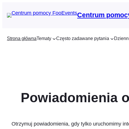
Przejdź
do
Centrum pomoc
treści
Strona główna
Tematy
Często zadawane pytania
Dzienn
Powiadomienia o
Otrzymuj powiadomienia, gdy tylko uruchomimy int