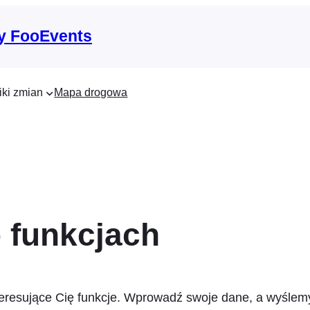
y FooEvents
iki zmian
Mapa drogowa
 funkcjach
eresujące Cię funkcje. Wprowadź swoje dane, a wyślemy