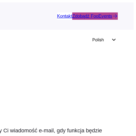
Kontakt
Zdobądź FooEvents
Polish
English
German
Dutch
Spanish
Italian
Portuguese
French
Czech
Greek
 Ci wiadomość e-mail, gdy funkcja będzie