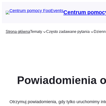
Przejdź
do
Centrum pomoc
treści
Strona główna
Tematy
Często zadawane pytania
Dzienn
Powiadomienia o
Otrzymuj powiadomienia, gdy tylko uruchomimy int