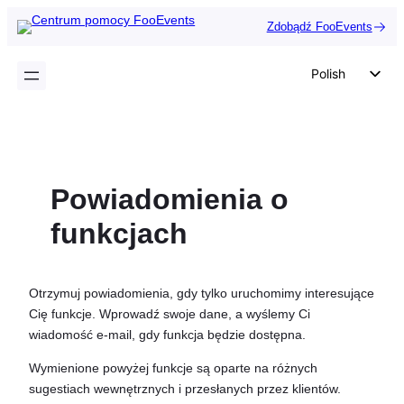
Przejdź
Zdobądź FooEvents
do
treści
Polish
English
German
Dutch
Powiadomienia o
Spanish
Italian
funkcjach
Portuguese
French
Otrzymuj powiadomienia, gdy tylko uruchomimy interesujące
Czech
Cię funkcje. Wprowadź swoje dane, a wyślemy Ci
wiadomość e-mail, gdy funkcja będzie dostępna.
Greek
Wymienione powyżej funkcje są oparte na różnych
sugestiach wewnętrznych i przesłanych przez klientów.