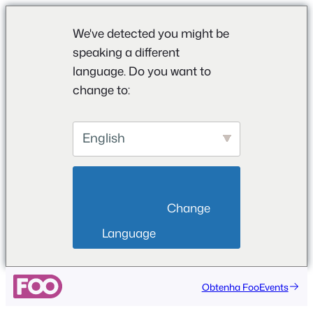
We've detected you might be
speaking a different
language. Do you want to
change to:
English
                        Change 
Language                    
Saltar
Obtenha FooEvents
para
o