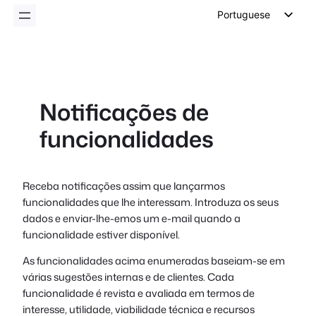
conteúdo
Portuguese
English
German
Dutch
Notificações de
Spanish
funcionalidades
Italian
French
Polish
Receba notificações assim que lançarmos
funcionalidades que lhe interessam. Introduza os seus
Czech
dados e enviar-lhe-emos um e-mail quando a
Greek
funcionalidade estiver disponível.
As funcionalidades acima enumeradas baseiam-se em
várias sugestões internas e de clientes. Cada
funcionalidade é revista e avaliada em termos de
interesse, utilidade, viabilidade técnica e recursos